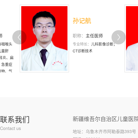
孙记航
李文京
职称：
主任医师
职称：
主
专业特长：
儿科影像诊断；
专业特长：
CT诊断技术
临床工作，
疾病患者的
身材矮小症
糖尿病、肾
儿科内分泌...
联系我们
新疆维吾尔自治区儿童医
Contact us
地址：乌鲁木齐市阿勒泰路393号