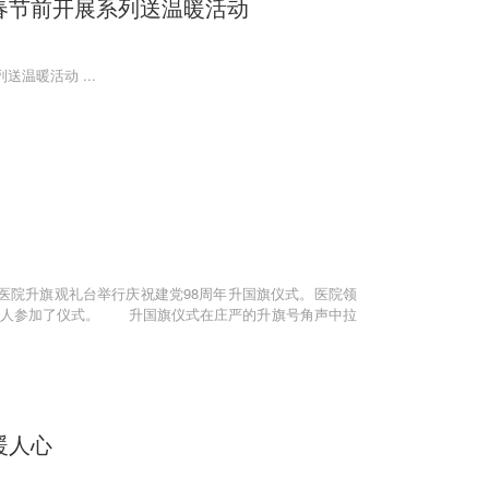
春节前开展系列送温暖活动
温暖活动 ...
童医院升旗观礼台举行庆祝建党98周年升国旗仪式。医院领
0余人参加了仪式。 升国旗仪式在庄严的升旗号角声中拉
暖人心