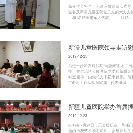
新春佳节将至，为深入贯彻落实党的
党委及新疆儿童医院党总支的大力支
工和1名转业老军人代表。 1月3... .
新疆儿童医院领导走访慰
2019-12-25
为进一步加强对我院“访惠聚”驻村工
排，在自治区人民医院党委和新疆儿
科室领导，由党总支书记李德鹏、院
了驻村工作队队员家属，代表组织... ..
新疆儿童医院举办首届
2019-12-23
​2019年7月24日，工会组织在一号
题的插花艺术学习活动，参与活动的