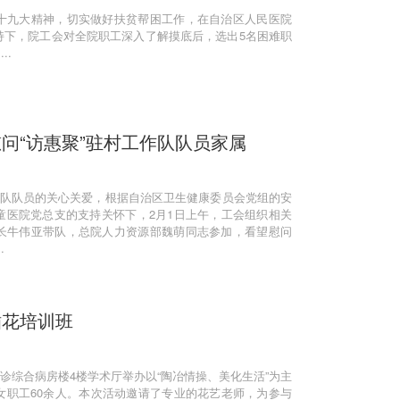
十九大精神，切实做好扶贫帮困工作，在自治区人民医院
持下，院工会对全院职工深入了解摸底后，选出5名困难职
..
问“访惠聚”驻村工作队队员家属
作队队员的关心关爱，根据自治区卫生健康委员会党组的安
童医院党总支的支持关怀下，2月1日上午，工会组织相关
长牛伟亚带队，总院人力资源部魏萌同志参加，看望慰问
.
插花培训班
楼门诊综合病房楼4楼学术厅举办以“陶冶情操、美化生活”为主
女职工60余人。本次活动邀请了专业的花艺老师，为参与