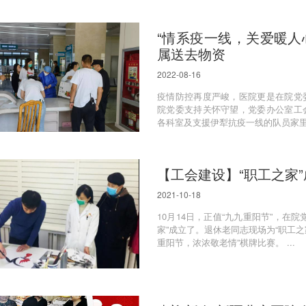
“情系疫一线，关爱暖人
属送去物资
2022-08-16
疫情防控再度严峻，医院更是在院党
院党委支持关怀守望，党委办公室工
各科室及支援伊犁抗疫一线的队员家里。..
【工会建设】“职工之家
2021-10-18
10月14日，正值“九九重阳节”，在
家”成立了。退休老同志现场为“职工之
重阳节，浓浓敬老情”棋牌比赛。 ...