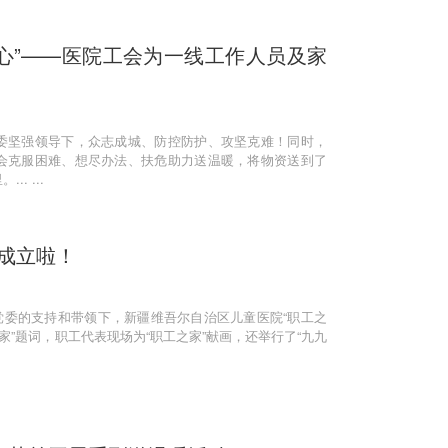
心”——医院工会为一线工作人员及家
委坚强领导下，众志成城、防控防护、攻坚克难！同时，
会克服困难、想尽办法、扶危助力送温暖，将物资送到了
. ...
”成立啦！
院党委的支持和带领下，新疆维吾尔自治区儿童医院“职工之
家”题词，职工代表现场为“职工之家”献画，还举行了“九九