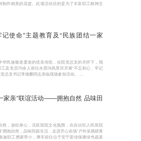
何制作精美的花篮。此项活动目的是为了丰富职工精神文
牢记使命”主题教育及“民族团结一家
中华民族敬老爱老的优良传统，在院党总支的关怀下，我
休职工及党员70余人前往水西沟风景区开展“不忘初心、牢记
院党总支书记李德鹏同志亲临现场参加活动。 ...
一家亲”联谊活动——拥抱自然 品味田
自然，放松身心，活跃医院文化氛围，在自治区人民医院
“拥抱自然，品味田园生活，走进开心农场”户外采摘踏青
0名各族职工携家带小，乘车前往位于安宁渠绿保康绿色蔬菜