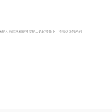
医护人员们就在范林霞护士长的带领下，浩浩荡荡的来到