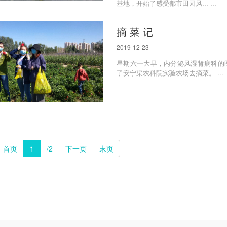
基地，开始了感受都市田园风... ...
摘 菜 记
2019-12-23
星期六一大早，内分泌风湿肾病科的
了安宁渠农科院实验农场去摘菜。 ...
首页
1
/2
下一页
末页