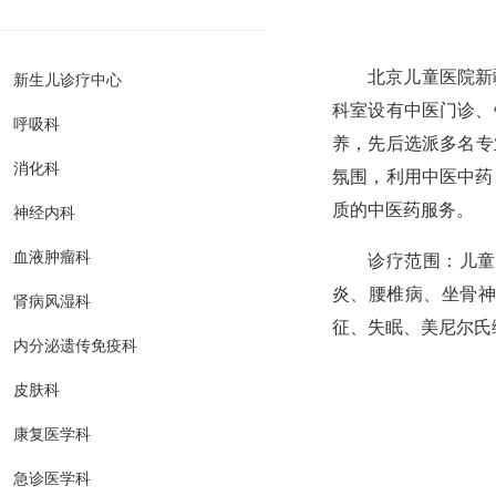
新生儿诊疗中心
北京儿童医院新
科室
设有中医门诊、
呼吸科
养，
先后
选派
多名
专
消化科
氛围，
利用
中医中药
神经内科
质的中医药服务。
血液肿瘤科
诊疗范围：
儿童
炎、腰椎病、坐骨
肾病风湿科
征、失眠、美尼尔氏
内分泌遗传免疫科
皮肤科
康复医学科
急诊医学科