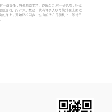
;有一份责任，叫做精益求精、亦用全力;有一份执着，叫做
微信运动开始计算步数起，就有许多人绞尽脑汁在上面做
狗的身上，开始轻松刷步；也有的放在甩脂机上，等待日
.