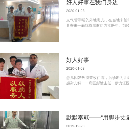
好人好事在我们身边
2020-01-08
支气管哮喘的外地患儿，在当地未治
县寄来一面锦旗感谢伊力江医生、彭陵主
好人好事
2020-01-08
患儿因发热待查收住院，后诊断为川
感谢儿科十一病区彭陵主任，伊力江医生
默默奉献——“用脚步丈
2019-12-23