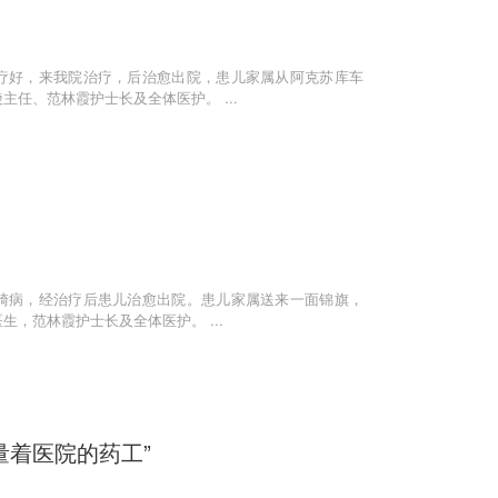
疗好，来我院治疗，后治愈出院，患儿家属从阿克苏库车
任、范林霞护士长及全体医护。 ...
崎病，经治疗后患儿治愈出院。患儿家属送来一面锦旗，
，范林霞护士长及全体医护。 ...
量着医院的药工”