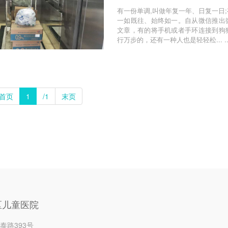
有一份单调,叫做年复一年、日复一日
一如既往、始终如一。自从微信推出
文章，有的将手机或者手环连接到狗
行万步的，还有一种人也是轻轻松... ..
首页
1
/1
末页
区儿童医院
泰路393号