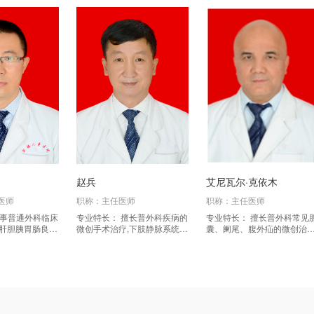
好并且不影响美观等优点为广大患者所信赖。
诊疗范围
炎
、胆囊结石
胆囊息肉
胆
总管
结石
胰腺炎
肝囊肿
胃穿孔
肠粘
乳腺纤维瘤
急性乳腺炎
乳腺癌
大隐静脉曲张
体表肿瘤及感染
腺增生
精索静脉曲张
鞘膜积液
肾囊肿
前列腺肿瘤
膀胱肿瘤
等
。
医疗特色
赵兵
艾尼瓦尔·克依木
医师
职称：主任医师
职称：主任医师
形成了以腹腔镜手术为特色全面发展的良好趋势，已普遍开展了
专业特长： 擅长普外科疾病的
专业特长： 擅长普外科常见胆
对肝胆胰胃肠良、
微创手术治疗,下肢静脉系统疾
囊、阑尾、腹外疝的微创治
补术及结肠癌根治术、脾脏切除术以及腹腔镜下阑尾切除术、精
有较深入的研
病的微创手术,肠瘘的治疗和胃
疗。
肠外营养的临床应用研究。
术后恢复快，并发症少住院时间短，愈后好并且不影响美观等优
专家组成