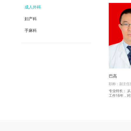
短，愈后
成人外科
妇产科
二、
手麻科
胆囊
状腺结节
结石
前列
三、
巴高
职称：副主任
我科
专业特长： 从事普通外科临床
工作16年，
补、疝修
恶性外科疾病
究。
痛苦少、
四、