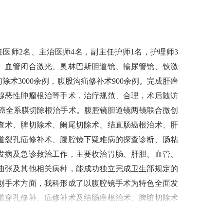
任医师
2名、
主治医师
4
名，
副主任护师
1名，护理师3
、血管闭合激光、奥林巴斯胆道镜
、输尿管镜、钬激
切除
术
3
000
余
例
，腹股沟疝修补术
900余例
。完成肝癌
腺恶性肿瘤根治等手术，治疗规范、合理，术后随访
癌全系膜切除根治手术。腹腔镜胆道镜两镜联合微创
查术、脾切除术、阑尾切除术、结直肠癌根治术、
肝
道裂孔疝修补术、腹腔镜下疑难病的
探查
诊断、肠粘
发病及急诊救治工作，主要收治胃肠、肝胆、血管、
曲张及其他相关病种，能成功独立完成卫生部规定的
创手术方面，我科形成了以腹腔镜手术为特色全面发
道穿孔修补、疝修补术及结肠癌根治术、脾脏切除术
以创伤小、痛苦少、术后恢复快，并发症少住院时间