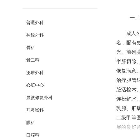
一、
普通外科
成人
神经外科
名
，配有
骨科
光、前列
骨二科
半肝切除
恢复满意
泌尿外科
治疗胆管
心脏中心
脏活检术
显微修复外科
连松解术
乳腺、肛
耳鼻喉科
二级甲等
眼科
展的良好
口腔科
以及腹腔