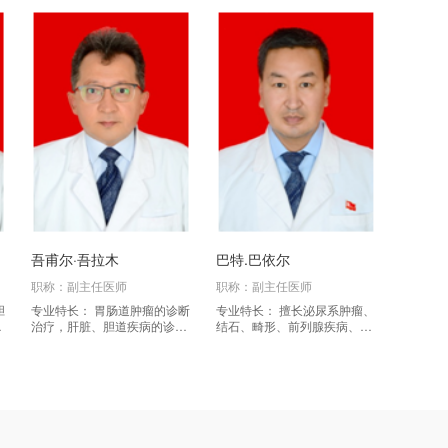
连
阑尾炎
肠梗阻
结直肠肿瘤
腹股沟疝
切口疝
脐疝
甲
（脂肪瘤
纤维瘤
脓肿等）
痔疮
肛周脓肿
肛瘘
泌尿系
吾甫尔·吾拉木
巴特.巴依尔
职称：副主任医师
职称：副主任医师
腹腔镜下胆囊切除、胆总管切开取石、消化道穿孔修
专业特长： 胃肠道肿瘤的诊断
专业特长： 擅长泌尿系肿瘤、
治疗，肝脏、胆道疾病的诊断
结石、畸形、前列腺疾病、肾
索静脉高位结扎、肾囊肿去顶减压等，它以创伤小、
治疗，乳腺、甲状腺疾病的诊
上腺疾病、男科疾病的诊断与
断治疗，肛周常见疾病的诊断
治疗。
治疗。对狐臭、包皮环切等手
点。
术...