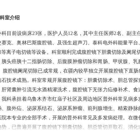
科室介绍
外科目前
设病床
23
张，医护人员
12
名，其中主任医师
2
名、副主
史赛克、奥林巴斯腹腔镜
、
及强生超声刀、泰科电外科能量平台
腺等离子电切镜
等设备。科室顺利完成腹腔镜下胆囊切除
及阑尾
、胰头癌胰十二指肠切除、后腹膜肿瘤切除和胃肠、甲状腺、乳
。
腹腔镜阑尾切除已成常规，在疆内较早独立开展腹腔镜下直肠
结石技术成熟。科室常规开展腹腔镜下：胆囊切除术、胆总管探
、肝肾囊肿引流无水酒精灌洗术，腹腔镜下无张力疝修补术、食
。
我科承担着乌鲁木齐市红庙子社区及周边地区普外科常见病多
肠、腹外疝、泌尿系结石、泌尿系肿瘤、前列腺增生、精索静脉
医院本专业的全部手术，开展的普外科常见及多发病处理。在微
趋势，已普遍开展了腹腔镜下胆囊切除、胆总管切开取石、消化
镜下阑尾切除术、精索静脉高位结扎、肾囊肿去顶减压等，它