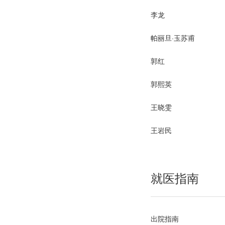
李龙
帕丽旦·玉苏甫
郭红
郭熙英
王晓雯
王岩民
就医指南
出院指南