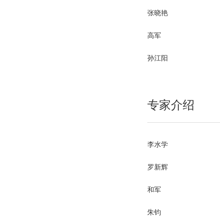
张晓艳
高军
孙江阳
专家介绍
李水学
罗新辉
和军
朱钧