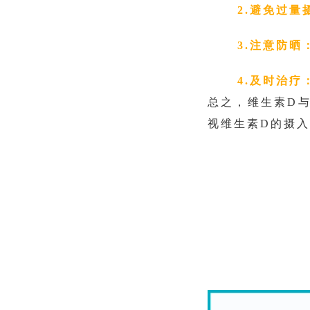
2.避免过量
3.注意防晒
4.及时治疗
总之，维生素
D
视维生素D的摄