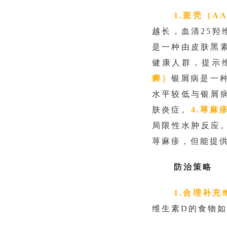
1.斑秃（A
越长，血清
25
是一种由皮肤黑
健康人群，提示
癣）
银屑病是一
水平较低与银屑
肤炎症。
4.荨麻
局限性水肿反应
荨麻疹，但能提
防治策略
1.
合理补充
维生素D的食物