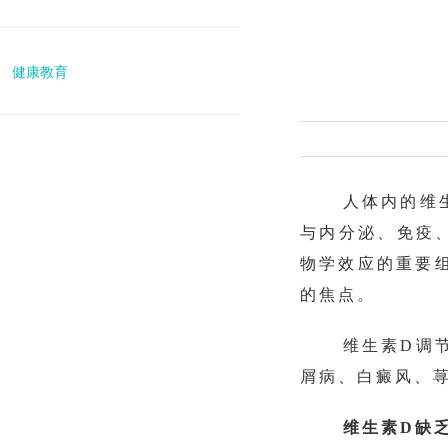
健康教育
人体内的维
与内分泌、免疫
物学效应的重要
的焦点。
维生素
D调
屑病、白癜风、
维生素
D缺