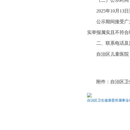
（二）公示时间
2025年
10
月
13
日
公示期间接受广
实举报属实且不符合
二、联系电话及
自治区
儿童
医院
附件：自治区卫
自治区卫生健康委所属事业