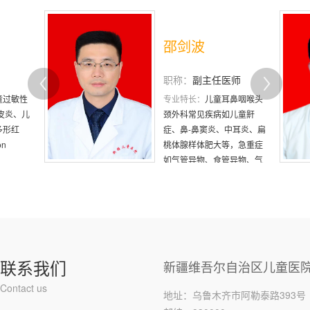
孙记航
师
职称：
主任医师
鼻咽喉头
专业特长：
儿科影像诊断；
儿童鼾
CT诊断技术
中耳炎、扁
，急重症
异物、气
儿科内分
联系我们
新疆维吾尔自治区儿童医
Contact us
地址：乌鲁木齐市阿勒泰路393号